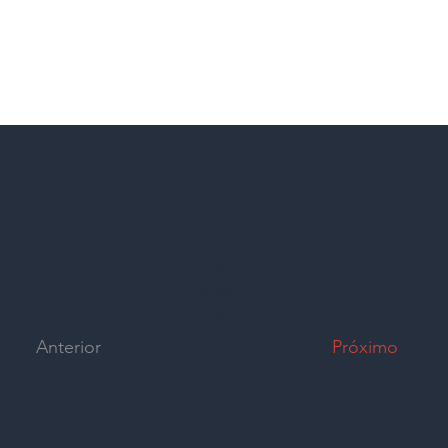
ibis Lavras
Av. Totonho Rezende, 350 - Serra Verde, Lavras - MG,
Brasil
Ano
de
abertu
ra:
Anterior
Próximo