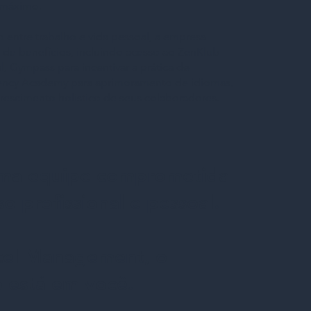
l máximo.
o entre trabalho e vida pessoal, a empresa
 de benefícios, incluindo acesso ao ZenKlub
, Gympass para incentivar a prática de
Fluency Academy para aprimoramento de idiomas,
escimento holístico de seus colaboradores.
uma equipe comprometida
o profissional e pessoal.
tel Management, o
o está em você.