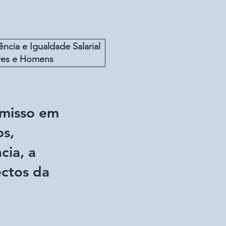
ência e Igualdade Salarial
res e Homens
misso em
os,
cia, a
ectos da