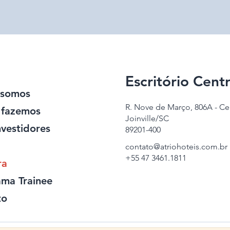
Escritório Centr
somos
R. Nove de Março, 806A - Ce
 fazemos
Joinville/SC
nvestidores
89201-400
contato@atriohoteis.com.br
+55 47 3461.1811
ra
ma Trainee
to