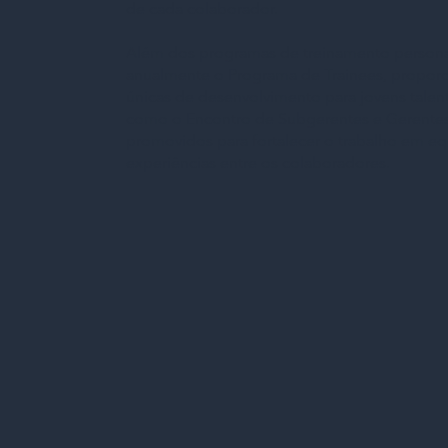
de cada colaborador.
Além dos programas de treinamento personal
anualmente o Programa de Trainees, propor
únicas de desenvolvimento para jovens talent
como o Encontro de Subgerentes e Gerente
promovidos para fortalecer o trabalho em eq
experiências entre os colaboradores.