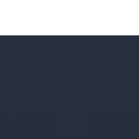
A Atrio Hotel Managem
o com o desenvolvimento
oportunidades de cresci
ntrada no capital humano.
de um plano de carreir
criar um ambiente de
incentivados a buscar 
ofissional quanto pessoal