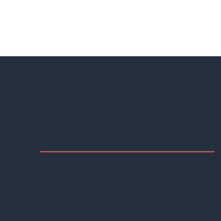
Carreira
Na Atrio Hotel Management, o compromiss
de pessoas é evidente em sua abordagem ce
A equipe de Recursos Humanos dedica-se a 
trabalho que fomente o crescimento tanto pr