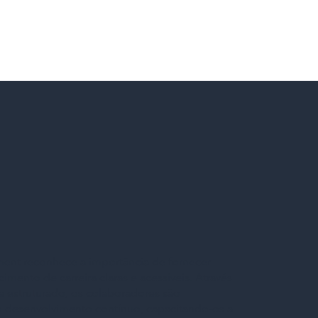
ent reconhece a importância de fornecer
mento de carreira claras e acessíveis. Através
a estruturado, os colaboradores são
o desenvolvimento contínuo, capacitando-os a