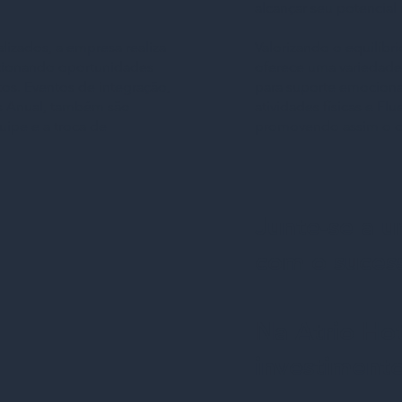
alcançar seu potencia
Valorizando o equilíbri
izados, a empresa realiza
oferece uma variedade
cionando oportunidades
para suporte emocional
os. Eventos de integração,
atividades físicas e 
s Anual, também são
promovendo assim o cr
uipe e a troca de
Junte-se a 
com o sucess
Na Atrio Ho
investiment