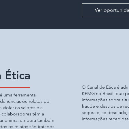
Ver oportunid
 Ética
O Canal de Ética é ad
KPMG no Brasil, que po
 é uma ferramenta
informações sobre sit
 denúncias ou relatos de
fraude e desvios de re
violar os valores e a
segura e, se desejada,
s colaboradores têm a
informações recebidas 
a anônima, embora também
dos os relatos são tratados