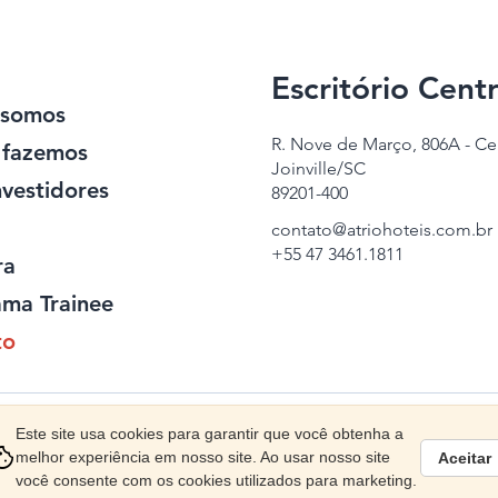
Escritório Centr
somos
R. Nove de Março, 806A - Ce
 fazemos
Joinville/SC
nvestidores
89201-400
contato@atriohoteis.com.br
+55 47 3461.1811
ra
ma Trainee
to
Este site usa cookies para garantir que você obtenha a
okie
de Conduta Ética
Canal de Conduta Ética
melhor experiência em nosso site. Ao usar nosso site
Aceitar
você consente com os cookies utilizados para marketing.