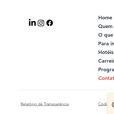
Home
Quem 
O que
Para i
Hotéis
Carrei
Progra
Conta
co
Código 
Relatório de Transparência